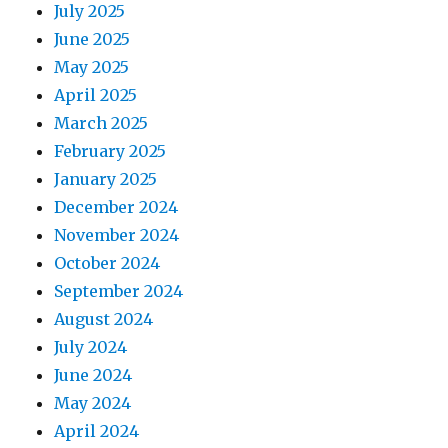
July 2025
June 2025
May 2025
April 2025
March 2025
February 2025
January 2025
December 2024
November 2024
October 2024
September 2024
August 2024
July 2024
June 2024
May 2024
April 2024