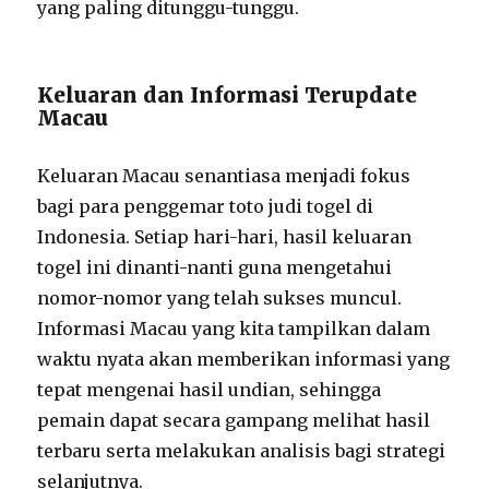
yang paling ditunggu-tunggu.
Keluaran dan Informasi Terupdate
Macau
Keluaran Macau senantiasa menjadi fokus
bagi para penggemar toto judi togel di
Indonesia. Setiap hari-hari, hasil keluaran
togel ini dinanti-nanti guna mengetahui
nomor-nomor yang telah sukses muncul.
Informasi Macau yang kita tampilkan dalam
waktu nyata akan memberikan informasi yang
tepat mengenai hasil undian, sehingga
pemain dapat secara gampang melihat hasil
terbaru serta melakukan analisis bagi strategi
selanjutnya.