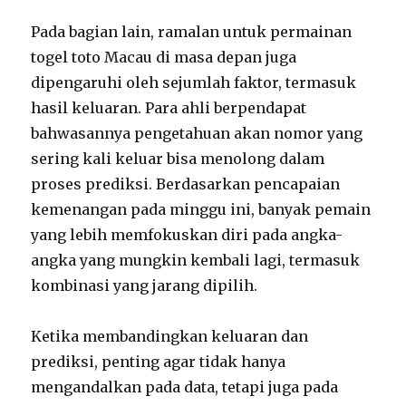
Pada bagian lain, ramalan untuk permainan
togel toto Macau di masa depan juga
dipengaruhi oleh sejumlah faktor, termasuk
hasil keluaran. Para ahli berpendapat
bahwasannya pengetahuan akan nomor yang
sering kali keluar bisa menolong dalam
proses prediksi. Berdasarkan pencapaian
kemenangan pada minggu ini, banyak pemain
yang lebih memfokuskan diri pada angka-
angka yang mungkin kembali lagi, termasuk
kombinasi yang jarang dipilih.
Ketika membandingkan keluaran dan
prediksi, penting agar tidak hanya
mengandalkan pada data, tetapi juga pada