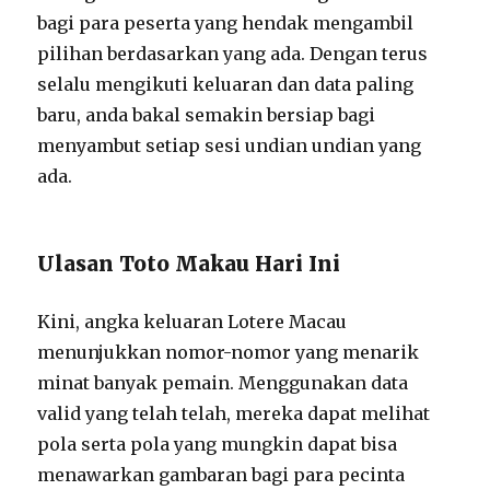
bagi para peserta yang hendak mengambil
pilihan berdasarkan yang ada. Dengan terus
selalu mengikuti keluaran dan data paling
baru, anda bakal semakin bersiap bagi
menyambut setiap sesi undian undian yang
ada.
Ulasan Toto Makau Hari Ini
Kini, angka keluaran Lotere Macau
menunjukkan nomor-nomor yang menarik
minat banyak pemain. Menggunakan data
valid yang telah telah, mereka dapat melihat
pola serta pola yang mungkin dapat bisa
menawarkan gambaran bagi para pecinta