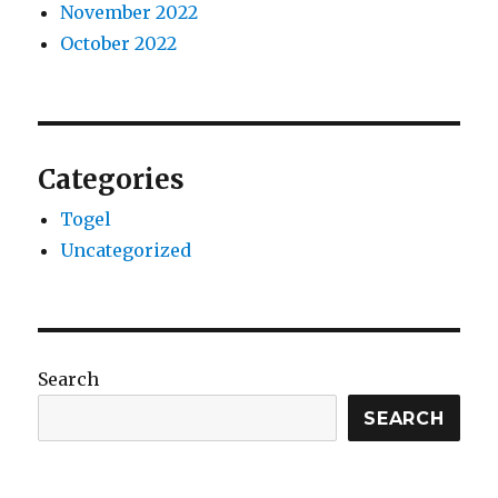
November 2022
October 2022
Categories
Togel
Uncategorized
Search
SEARCH