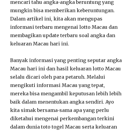
mencari tahu angka-angka beruntung yang
mungkin bisa memberikan keberuntungan.
Dalam artikel ini, kita akan mengupas
informasi terbaru mengenai lotto Macau dan
membagikan update terbaru soal angka dan
keluaran Macau hari ini.
Banyak informasi yang penting seputar angka
Macau hari ini dan hasil keluaran lotto Macau
selalu dicari oleh para petaruh. Melalui
mengikuti informasi Macau yang tepat,
mereka bisa mengambil keputusan lebih lebih
baik dalam menentukan angka sendiri. Ayo
kita simak bersama-sama apa yang perlu
diketahui mengenai perkembangan terkini
dalam dunia toto togel Macau serta keluaran