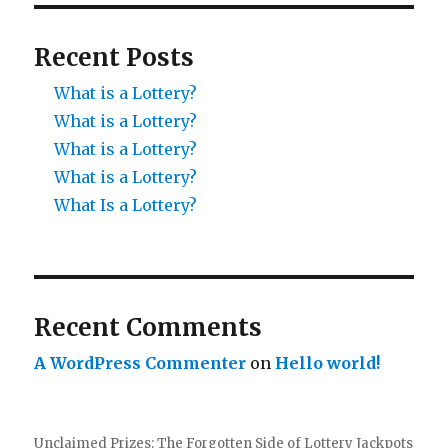
Recent Posts
What is a Lottery?
What is a Lottery?
What is a Lottery?
What is a Lottery?
What Is a Lottery?
Recent Comments
A WordPress Commenter
on
Hello world!
Unclaimed Prizes: The Forgotten Side of Lottery Jackpots